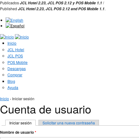
Jump to Navigation
Publicados
/
JCL Hotel 2.23,
JCL POS 2.12 y
POS Mobile 1.1
Published
.
JCL Hotel 2.23,
JCL POS
2.12 and
POS Mobile 1.1
Inicio
JCL Hotel
JCL POS
POS Mobile
Descargas
Comprar
Blog
Ayuda
Se encuentra usted aquí
Inicio
› Iniciar sesión
Cuenta de usuario
Solapas principales
Iniciar sesión
(solapa activa)
Solicitar una nueva contraseña
Nombre de usuario
*