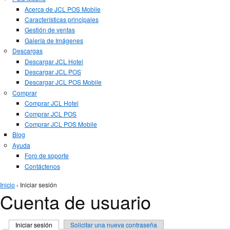
Acerca de JCL POS Mobile
Características principales
Gestión de ventas
Galería de Imágenes
Descargas
Descargar JCL Hotel
Descargar JCL POS
Descargar JCL POS Mobile
Comprar
Comprar JCL Hotel
Comprar JCL POS
Comprar JCL POS Mobile
Blog
Ayuda
Foro de soporte
Contáctenos
Se encuentra usted aquí
Inicio
› Iniciar sesión
Cuenta de usuario
Solapas principales
Iniciar sesión
(solapa activa)
Solicitar una nueva contraseña