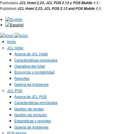
Jump to Navigation
Publicados
/
JCL Hotel 2.23,
JCL POS 2.12 y
POS Mobile 1.1
Published
.
JCL Hotel 2.23,
JCL POS
2.12 and
POS Mobile 1.1
Inicio
JCL Hotel
Acerca de JCL Hotel
Características principales
Operativa del hotel
Economía y contabilidad
Reportes
Galería de Imágenes
JCL POS
Acerca de JCL POS
Características principales
Gestión de ventas
Gestión de almacén
Estadísticas y reportes
Galería de Imágenes
POS Mobile