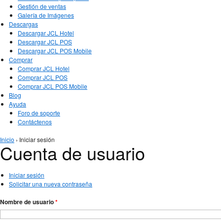
Gestión de ventas
Galería de Imágenes
Descargas
Descargar JCL Hotel
Descargar JCL POS
Descargar JCL POS Mobile
Comprar
Comprar JCL Hotel
Comprar JCL POS
Comprar JCL POS Mobile
Blog
Ayuda
Foro de soporte
Contáctenos
Se encuentra usted aquí
Inicio
› Iniciar sesión
Cuenta de usuario
Solapas principales
Iniciar sesión
(solapa activa)
Solicitar una nueva contraseña
Nombre de usuario
*