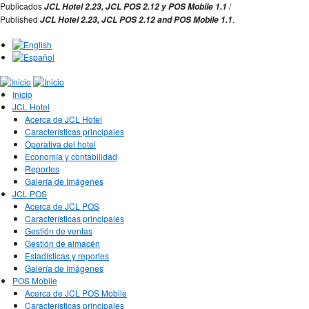
Jump to Navigation
Publicados
/
JCL Hotel 2.23,
JCL POS 2.12 y
POS Mobile 1.1
Published
.
JCL Hotel 2.23,
JCL POS
2.12 and
POS Mobile 1.1
Inicio
JCL Hotel
Acerca de JCL Hotel
Características principales
Operativa del hotel
Economía y contabilidad
Reportes
Galería de Imágenes
JCL POS
Acerca de JCL POS
Características principales
Gestión de ventas
Gestión de almacén
Estadísticas y reportes
Galería de Imágenes
POS Mobile
Acerca de JCL POS Mobile
Características principales