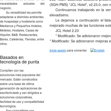
necesidades actuales del
(SGH-PMS) "JCL Hotel", v2.23.0, con n
negocio.
Continuamos trabajando en la vers
Su versatilidad les permite
elevadísimo.
adaptarse a disímiles ambientes
Le dejamos a continuación el lis
de hospedaje y hostelería como
mejorado muchas de las funciones exis
Medianos y Pequeños Hoteles,
Moteles, Hostales, Casas de
JCL Hotel 2.23
Alquiler, B&B, Restaurantes,
* Modificado: Se adicionaron mejora
Bares, Cafeterías, Tiendas, entre
* Modificado: Se adicionaron mejoras en
otros.
Inicie sesión
para comentar
Basados en
tecnología de punta
Compiten con las
soluciones más populares del
mercado. Están construidos
sobre una base de última
generación de aplicaciones de
escritorio/web y van dirigidos a
soluciones corporativas,
facilidad de uso y compatibilidad
tecnológica.
Son compatibles con