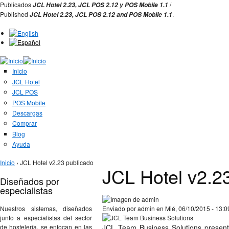
Publicados
/
JCL Hotel 2.23,
JCL POS 2.12 y
POS Mobile 1.1
Jump to Navigation
Published
.
JCL Hotel 2.23,
JCL POS
2.12 and
POS Mobile 1.1
Inicio
JCL Hotel
JCL POS
POS Mobile
Descargas
Comprar
Blog
Ayuda
Se encuentra usted aquí
Inicio
› JCL Hotel v2.23 publicado
JCL Hotel v2.2
Diseñados por
especialistas
Nuestros sistemas, diseñados
Enviado por
admin
en Mié, 06/10/2015 - 13:0
junto a especialistas del sector
de hostelería, se enfocan en las
JCL Team Business Solutions present