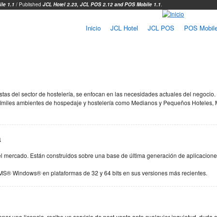
le 1.1
/ Published
JCL Hotel 2.23,
JCL POS
2.12 and
POS Mobile 1.1
.
Inicio
JCL Hotel
JCL POS
POS Mobil
quí
stas del sector de hostelería, se enfocan en las necesidades actuales del negocio.
isímiles ambientes de hospedaje y hostelería como Medianos y Pequeños Hoteles, M
a
mercado. Están construidos sobre una base de última generación de aplicaciones d
MS® Windows® en plataformas de 32 y 64 bits en sus versiones más recientes.
er una licencia, recibe un servicio de post-venta ante cualquier inquietud, duda 