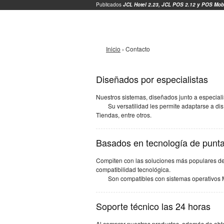
Jump to Navigation
Publicados
JCL Hotel 2.23,
JCL POS 2.12 y
POS Mobi
Se encuentra usted a
Inicio
› Contacto
Diseñados por especialistas
Nuestros sistemas, diseñados junto a especiali
Su versatilidad les permite adaptarse a d
Tiendas, entre otros.
Basados en tecnología de punt
Compiten con las soluciones más populares del 
compatibilidad tecnológica.
Son compatibles con sistemas operativos 
Soporte técnico las 24 horas
Al comprar nuestros productos, además de obten